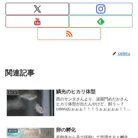
celeru
関連記事
鱗光のヒカリ体型
めだか
西のサンタさんより、波羅門めだかさん
ヒカリ体型が出たんやけど、飼う～？
celeruおぉぉぉ！！！うぉぉぉぉぉ！！！
おおおおぅぉぅ、、、はぁはぁ・・・・
m(__)mと、興奮し過ぎて言葉にならない
やり取りを経て、やって来てくれまし
た、鱗光のヒカ...
卵の孵化
めだか
産卵床から手で採卵して管理すると孵化