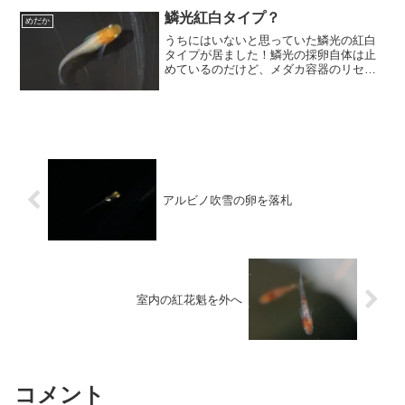
でした。目が悪くなったなぁ～F2.8,
1/200, ISO...
鱗光紅白タイプ？
めだか
うちにはいないと思っていた鱗光の紅白
タイプが居ました！鱗光の採卵自体は止
めているのだけど、メダカ容器のリセッ
ト時に底に転がる卵をバケツに放り込ん
でおいたら孵化してた。という感じ。採
卵日は管理してませんが、品種は管理し
てます。で、覗いてみたら...
アルビノ吹雪の卵を落札
室内の紅花魁を外へ
コメント