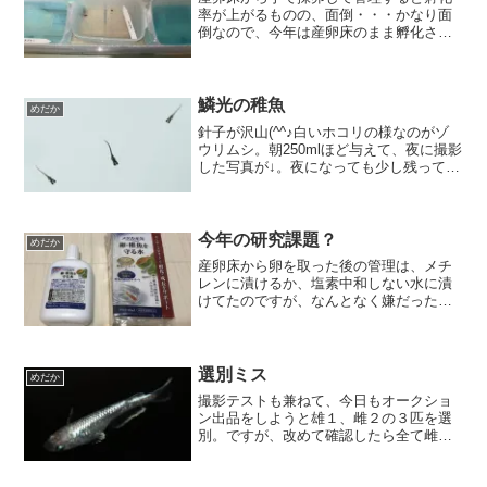
率が上がるものの、面倒・・・かなり面
倒なので、今年は産卵床のまま孵化させ
ようと思ってましたが、、、結局例年通
りに産卵床から手採卵してます('_')加温
BOXには卵と孵化後1週間前後の針子が入
ってます。2日...
鱗光の稚魚
めだか
針子が沢山(^^♪白いホコリの様なのがゾ
ウリムシ。朝250mlほど与えて、夜に撮影
した写真が↓。夜になっても少し残ってい
るなら丁度良い位の添加量なのかな？？
針子が元気に泳ぎ回っていると癒されま
す(#^.^#)Windows7のWindos1...
今年の研究課題？
めだか
産卵床から卵を取った後の管理は、メチ
レンに漬けるか、塩素中和しない水に漬
けてたのですが、なんとなく嫌だったん
ですよね。なんとなく。で、こんなのを
見つけたので使用してます↓ 使ってみた
ら悪くないので、予備を追加購入(^-^) メ
チレンの代用品...
選別ミス
めだか
撮影テストも兼ねて、今日もオークショ
ン出品をしようと雄１、雌２の３匹を選
別。ですが、改めて確認したら全て雌に
見えたので撮影だけして水槽に戻しまし
た。が、写真で見たら・・・雄２、雌１