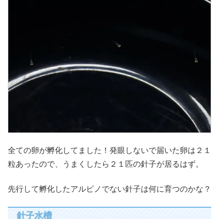
全ての卵が孵化してました！発眼しないで届いた卵は２１
粒あったので、うまくしたら２１匹の針子が居るはず。
先行して孵化したアルビノでない針子は何に育つのかな？
針子水槽