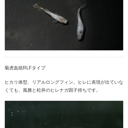
菊虎血統RLFタイプ
ヒカリ体型、リアルロングフィン。ヒレに表現が出ていな
くても、風雅と松井のヒレナガ因子持ちです。