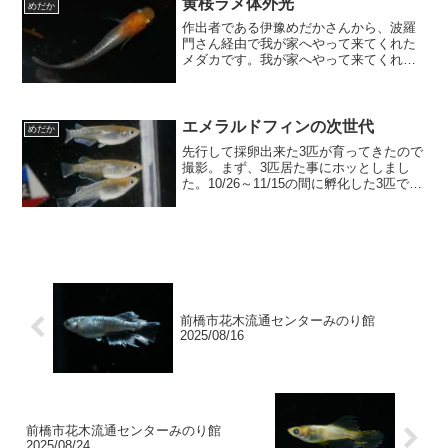
黄桜ラメ体外光
めだか
作出者である伊豫めだかさんから、波羅
門さん経由で我が家へやって来てくれた
メダカです。我が家へやって来てくれた
個体は、黄桜ラメｘ女雛体外光のＦ２。
黄桜自体が夜桜の派生なので、血筋的に
は１００％煌と同じです。紅白メダカは
綺麗ですが、黄桜の黄色と...
エメラルドフィンの次世代
めだか
先行して採卵出来た3匹が育ってきたので
撮影。まず、3匹居た事にホッとしまし
た。10/26～11/15の間に孵化した3匹で
す。強・体外光2匹、弱・体外光1匹雄
２，雌１の様です。次々世代へ繋げられ
そうで良かった ( ;つД｀)ブワッメス横
見。体...
前橋市花木流通センターみのり館
2025/08/16
前橋市花木流通センターみのり館
2025/08/24