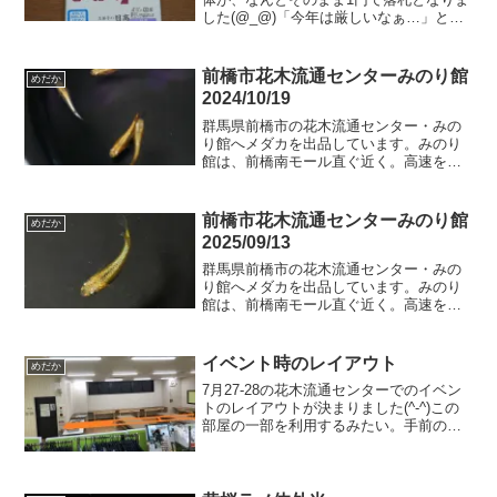
した(@_@)「今年は厳しいなぁ…」と思
っていたところ、、、落札者さまから「1
円では申し訳ない」と、お菓子を頂いて
しまいました！これまで、取引中に連絡
前橋市花木流通センターみのり館
めだか
が取れなくなっ...
2024/10/19
群馬県前橋市の花木流通センター・みの
り館へメダカを出品しています。みのり
館は、前橋南モール直ぐ近く。高速を挟
んで北側になります。JAビルが目印。本
日追加内容オランジェ（若魚）オランジ
ェアースアイ（若魚）ミッドナイトフリ
前橋市花木流通センターみのり館
めだか
ル体外光タイプミッドナ...
2025/09/13
群馬県前橋市の花木流通センター・みの
り館へメダカを出品しています。みのり
館は、前橋南モール直ぐ近く。高速を挟
んで北側になります。JAビルが目印。出
品予定のメダカ曜変天目（ヒカリ体型な
ど）菊虎血統白ブチラメ幹之サファイア
イベント時のレイアウト
めだか
系黒勝ちタイプの若魚墨...
7月27-28の花木流通センターでのイベン
トのレイアウトが決まりました(^-^)この
部屋の一部を利用するみたい。手前の蛍
光灯の部分で区切られるイメージです。
オレンジのラインに３つのテーブルが並
びます。私のテーブルはオレンジで塗り
つぶした辺り...