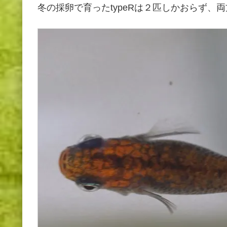
冬の採卵で育ったtypeRは２匹しかおらず、