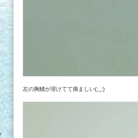
左の胸鰭が溶けてて痛ましい(;_:)