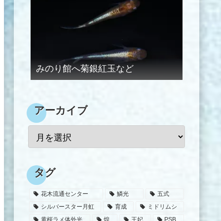
みのり館へ菊銀紅玉など
アーカイブ
タグ
花木流通センター
鱗光
五式
シルバースター月虹
育成
ミドリムシ
黄桜ラメ体外光
煌
王妃
PSB