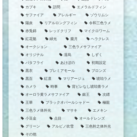
カブキ
訪問
エメラルドフィン
サファイア
アレルギー
ゾウリムシ
陽炎
リアルロングフィン
令和三色ラメ
赤兎錦
レッドクリフ
マイクロワーム
紅花魁
緑光
朧月
ヘラクレス
オークション
三色ラメサファイア
オリジナル
濡烏
しずく
バタフライ
あけぼの
初期設定
黒衣
プレミアモール
ブロンズ
黒百
紅凛
マリアージュ
琥珀ラメ
カメラ
時事
背ビレなし琥珀青ラメ
オーロラ黄ラメサファイア
銀王
次縹
王華
ブラックオパールシャドー
極龍
三色ラメ体外光
マサキ
エメキン
小豆金
点目
オールドレンズ
グリーン
アルビノ吹雪
三色幹之体外光
その他