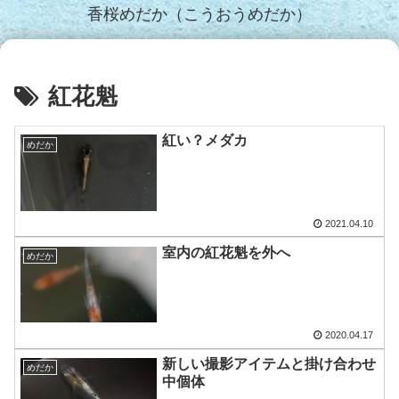
香桜めだか（こうおうめだか）
紅花魁
紅い？メダカ
めだか
2021.04.10
室内の紅花魁を外へ
めだか
2020.04.17
新しい撮影アイテムと掛け合わせ
めだか
中個体