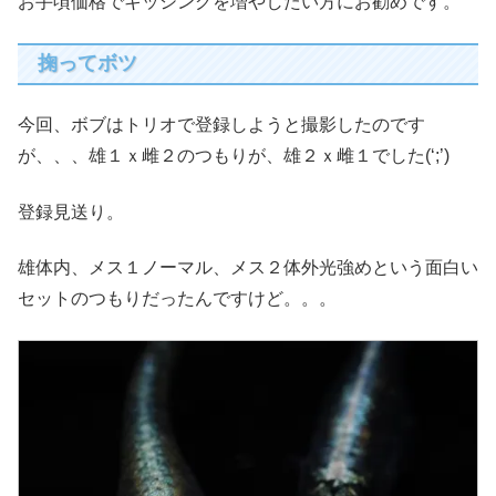
お手頃価格でキッシングを増やしたい方にお勧めです。
掬ってボツ
今回、ボブはトリオで登録しようと撮影したのです
が、、、雄１ｘ雌２のつもりが、雄２ｘ雌１でした(‘;’)
登録見送り。
雄体内、メス１ノーマル、メス２体外光強めという面白い
セットのつもりだったんですけど。。。