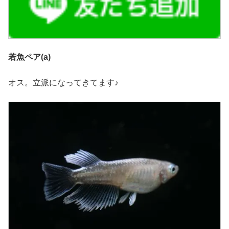
若魚ペア(a)
オス。立派になってきてます♪