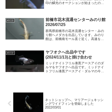
印の鱗光のオークションが始まったので
真剣になって落札(^-^)１ペアサービスさ
れて3ペアがやってきました(*´з`)で、その
中で一番のオス。今期はこの雄を使って
殖やそう...
前橋市花木流通センターみのり館
めだか
2026/07/25
群馬県前橋市の花木流通センター・みの
り館へメダカを出品しています。みのり
館は、前橋南モール直ぐ近く。高速を挟
んで北側になります。JAビルが目印。出
品予定のメダカ蛇墨武リモーネフレーミ
ングtypeなど明日の出品は９時～９時半
ヤフオクへ出品中です
めだか
頃の予定です。遅れ...
(2024/11/13)と掛け合わせ
ミッドナイトフリル漆黒アースアイのダ
ルマをヤフオクへ出品です。ミッドナイ
トフリル漆黒アースアイ・ダルマの今年
の出品は今回が最後。次は次世代が育つ
頃になりそうです。このメスが可愛いで
すよ～この子自体の産卵確認は取れてい
ませんが、今回出品個体群...
ネットショップへ、マリアージュキッシ
ングワイドフィンを登録しました
2022/03/01