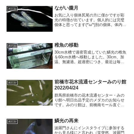
ながい朧月
めだか
お気に入り個体尻尾の方に僅かですが彩
光の特徴が出ています。個人的には完璧
個体と思ってます(*'ω'*)別の個体。体内光
と彩光のヒカリに隙間が出来ているけ
ど、サイズも大きく、なかなかの貫禄。
先ほどのお気に入り個体。証ートと比較
すると分かり易い...
稚魚の移動
めだか
30cm水槽で過密育成していた鱗光の稚魚
を60cm水槽へ移動しました。30cm、加
温、無濾過。超過密につき、最近は毎日
水替えしてました。スポイトで吸い取っ
た糞が、翌日にはご覧の通り
(◎_◎;)60cm水槽、加温、スポンジフィ
ルタ。これで毎日...
前橋市花木流通センターみのり館
めだか
2022/04/24
群馬県前橋市の花木流通センター・みの
り館へ明日出品予定のメダカのお知らせ
です。みのり館は、前橋南モール直ぐ近
く。高速を挟んで北側になります。JAビ
ルが目印。追加予定宮桜マリアージュキ
ッシングワイドフィンMIXゾウリムシウ
鱗光の再来
めだか
ィローモスおしらせア...
波羅門さんにインスタライブに参加する
から見る様にと言われ（笑突然、波羅門