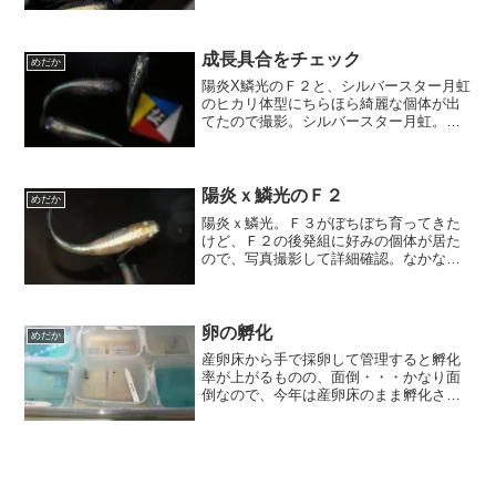
がみに成れないので顔もまともに洗えな
い程です(';')C-3POのような歩き方しか出
来ないので、ワン散歩もゴミ捨ても家人
にお願いし...
成長具合をチェック
めだか
陽炎X鱗光のＦ２と、シルバースター月虹
のヒカリ体型にちらほら綺麗な個体が出
てたので撮影。シルバースター月虹。結
構いい具合(^-^)ピントが合ってない方は
陽炎鱗光。写真のシルバースター月虹
は、頭部に体外光をと、私が目指すべき
表現に近づいてます...
陽炎ｘ鱗光のＦ２
めだか
陽炎ｘ鱗光。Ｆ３がぼちぼち育ってきた
けど、Ｆ２の後発組に好みの個体が居た
ので、写真撮影して詳細確認。なかなか
良さそう(^-^)この個体は雌かな？あとで
性別を確認。雄であってほしい。雌候補
鱗光紅白タイプにもこんな↓表現が出ます
よね？少し墨が出...
卵の孵化
めだか
産卵床から手で採卵して管理すると孵化
率が上がるものの、面倒・・・かなり面
倒なので、今年は産卵床のまま孵化させ
ようと思ってましたが、、、結局例年通
りに産卵床から手採卵してます('_')加温
BOXには卵と孵化後1週間前後の針子が入
ってます。2日...