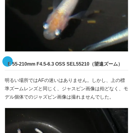
E 55-210mm F4.5-6.3 OSS SEL55210（望遠ズーム）
明るい場所ではAFの迷いはありません。しかし、上の標
準ズームレンズと同じく、ジャスピン画像は殆どなく、モ
デル個体でのジャズピン画像は撮れませんでした。