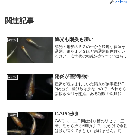
celeru
関連記事
鱗光も陽炎も凄い
めだか
鱗光ｘ陽炎のＦ２の中から綺麗な個体を
選別。まだ１／３ほど未選別個体群がい
るけど、次世代の種親決定です(^^)ばらけ
た中にお気に入りの表現が出たら複数系
統出来るかな？陽炎も鱗光も素晴らしい
メダカなので、それらを掛けただけで、
掛け戻しなどせずと...
陽炎が産卵開始
めだか
産卵が危ぶまれていた陽炎が無事産卵(^-
^)vただ、産卵数は少ないので、今日から
親抜き採卵を開始。ある程度の次世代が
確保出来たら、選別ペアで繁殖予定。黄
色色素あり個体は３匹。黄色が出てない
個体はフルボディになりそう。お気に入
りの個体。雄であ...
C-3PO歩き
めだか
GWラスト二日間は外水槽のリセット三
昧。朝から夕方6時頃まで。おかげで今朝
は腰が痛くてまともに歩けません。前か