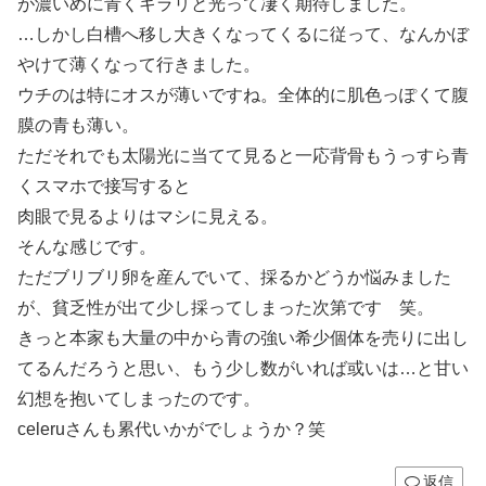
が濃いめに青くキラリと光って凄く期待しました。
…しかし白槽へ移し大きくなってくるに従って、なんかぼ
やけて薄くなって行きました。
ウチのは特にオスが薄いですね。全体的に肌色っぽくて腹
膜の青も薄い。
ただそれでも太陽光に当てて見ると一応背骨もうっすら青
くスマホで接写すると
肉眼で見るよりはマシに見える。
そんな感じです。
ただブリブリ卵を産んでいて、採るかどうか悩みました
が、貧乏性が出て少し採ってしまった次第です 笑。
きっと本家も大量の中から青の強い希少個体を売りに出し
てるんだろうと思い、もう少し数がいれば或いは…と甘い
幻想を抱いてしまったのです。
celeruさんも累代いかがでしょうか？笑
返信