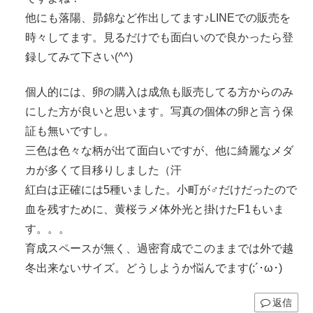
他にも落陽、昴錦など作出してます♪LINEでの販売を
時々してます。見るだけでも面白いので良かったら登
録してみて下さい(^^)
個人的には、卵の購入は成魚も販売してる方からのみ
にした方が良いと思います。写真の個体の卵と言う保
証も無いですし。
三色は色々な柄が出て面白いですが、他に綺麗なメダ
カが多くて目移りしました（汗
紅白は正確には5種いました。小町が♂だけだったので
血を残すために、黄桜ラメ体外光と掛けたF1もいま
す。。。
育成スペースが無く、過密育成でこのままでは外で越
冬出来ないサイズ。どうしようか悩んでます(;´･ω･)
返信