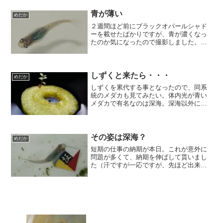
青が薄い
めだか
２週間ほど前にブラックオパールシャド
ーを載せたばかりですが、青が濃くなっ
たのか気になったので撮影しました。変
わらずですね。濃い青を期待してます
が、2cm程度に育ってもこの色って事
は、これ以上期待出来ないのでしょう
か？尾鰭を見て貰えば分かると...
しずくと来たら・・・
めだか
しずくを累代する事となったので、同系
統のメダカも見てみたい。体内光が青い
メダカで有名なのは深海。深海以外に
は、ブラックオパールシャドーも似た系
統？で、今回、たまたまヤフオクで、ブ
ラックオパールシャドーが安かったので
ポチりました(^-^)ブラ...
その姿は深海？
めだか
短期の仕事の納期が本日。これが意外に
問題が多くて、納期を伸ばして貰いまし
た（汗ですが一応ですが、先ほど出来ま
した('ω')ノｶﾞﾝﾊﾞｯﾀ！！でも、、、依頼し
ているデータがまだ来ない。多分今日の
18時付近にくるんだろうな・・・←ここ
ら辺が問...