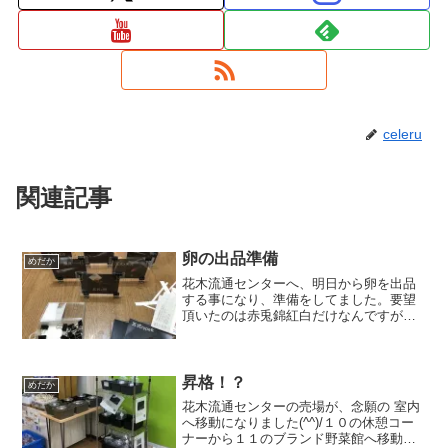
celeru
関連記事
卵の出品準備
めだか
花木流通センターへ、明日から卵を出品
する事になり、準備をしてました。要望
頂いたのは赤兎錦紅白だけなんですが、
未だ採卵中の五式x来光と五式ｘ兜も出品
予定。個人的には五式ｘ来光は面白いと
思いますが、、、卵だけおいても親魚が
分からないだろうから、...
昇格！？
めだか
花木流通センターの売場が、念願の 室内
へ移動になりました(^^)/１０の休憩コー
ナーから１１のブランド野菜館へ移動で