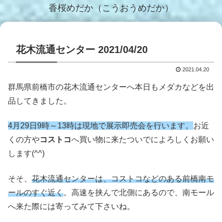
香桜めだか（こうおうめだか）
花木流通センター 2021/04/20
2021.04.20
群馬県前橋市の花木流通センターへ本日もメダカなどを出
品してきました。
4月29日9時～13時は現地で展示即売会を行います。
お近
くの方や
コストコ
へ買い物に来たついでによろしくお願い
します(^^)
そそ、
花木流通センターは
、
コストコなどのある前橋南モ
ールのすぐ近く
。高速を挟んで北側にあるので、南モール
へ来た際には寄ってみて下さいね。