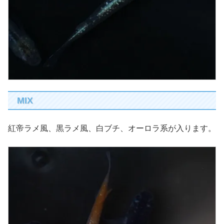
MIX
紅帝ラメ風、黒ラメ風、白ブチ、オーロラ系が入ります。