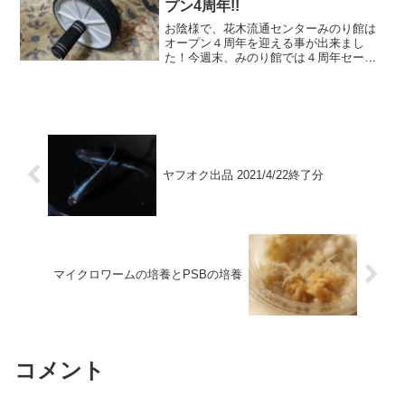
プン4周年!!
お陰様で、花木流通センターみのり館は
オープン４周年を迎える事が出来まし
た！今週末、みのり館では４周年セール
開催です！！そして、メダカも便乗セー
ルを行います♪題して、プチ・メダカ祭り
よろしくお願いいたします。イベントは
17日イベントは17日に...
ヤフオク出品 2021/4/22終了分
マイクロワームの培養とPSBの培養
コメント