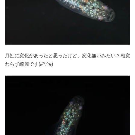
月虹に変化があったと思ったけど、変化無いみたい？相変
わらず綺麗です(#^.^#)