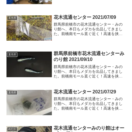
す！なんでも、雨の強い時に台等が凄い
状態になったらしくて、やむなく？室内
へ移動との事です。割り当てられた場所
は、室内の中でも...
花木流通センター 2021/07/09
直売所
群馬県前橋市の花木流通センター・みの
り館へ、本日もメダカを出品してきまし
た。前橋南モール直ぐ近く！高速を挟ん
で北側になります。JAビルが目印。よろ
しくお願いします。本日の追加内容夜桜
ゴールド黒衣ｘリアルロングフィンのＦ
２カブキ系黒幹之煌Pa...
群馬県前橋市花木流通センターみ
直売所
のり館 2021/09/10
群馬県前橋市の花木流通センター・みの
り館へ、本日もメダカを出品してきまし
た。前橋南モール直ぐ近く！高速を挟ん
で北側になります。JAビルが目印。9月
19日はめだか祭りを開催します！よろし
くお願いします。本日の追加内容黒衣ｘ
花木流通センター 2021/07/29
直売所
リアルロングフィンモ...
群馬県前橋市の花木流通センター・みの
り館へ、本日もメダカを出品してきまし
た。前橋南モール直ぐ近く！高速を挟ん
で北側になります。JAビルが目印。よろ
しくお願いします。本日の追加内容煌
Part1鱗光ロングフィンＭＩＸ 煌Part1ヒ
カリ体型入り...
花木流通センターみのり館はオー
めだか