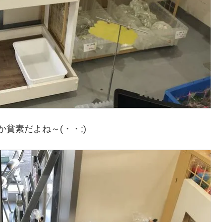
貧素だよね～(・・;)