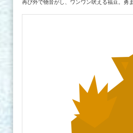
再び外で物音がし、ワンワン吠える福豆。勇