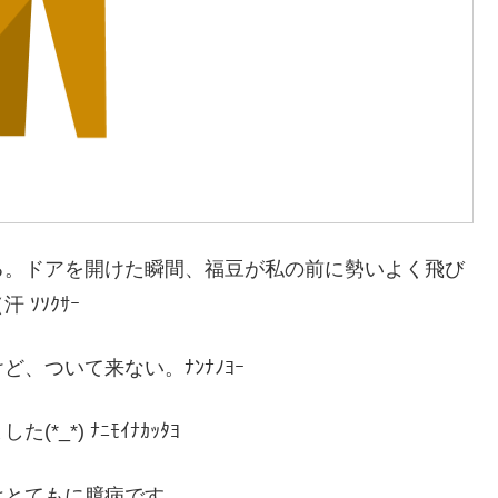
る。ドアを開けた瞬間、福豆が私の前に勢いよく飛び
ｿｿｸｻｰ
、ついて来ない。ﾅﾝﾅﾉﾖｰ
*) ﾅﾆﾓｲﾅｶｯﾀﾖ
はとてもに臆病です。