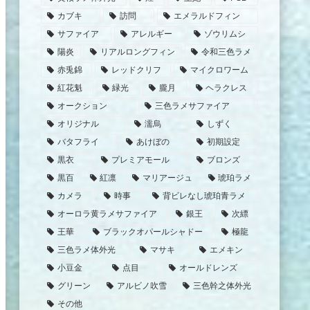
カブキ
訪問
エメラルドフィン
サファイア
アレルギー
ゾウリムシ
陽炎
リアルロングフィン
令和三色ラメ
赤兎錦
レッドクリフ
マイクロワーム
紅花魁
緑光
朧月
ヘラクレス
オークション
三色ラメサファイア
オリジナル
濡烏
しずく
バタフライ
あけぼの
初期設定
黒衣
プレミアモール
ブロンズ
黒百
紅凛
マリアージュ
琥珀ラメ
カメラ
時事
背ビレなし琥珀青ラメ
オーロラ黄ラメサファイア
銀王
次縹
王華
ブラックオパールシャドー
極龍
三色ラメ体外光
マサキ
エメキン
小豆金
点目
オールドレンズ
グリーン
アルビノ吹雪
三色幹之体外光
その他