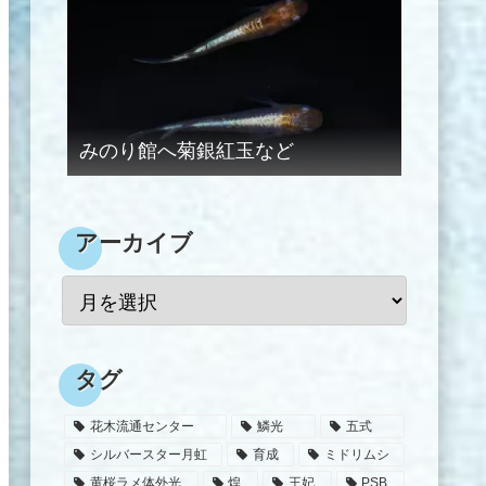
みのり館へ菊銀紅玉など
アーカイブ
タグ
花木流通センター
鱗光
五式
シルバースター月虹
育成
ミドリムシ
黄桜ラメ体外光
煌
王妃
PSB