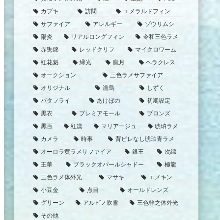
カブキ
訪問
エメラルドフィン
サファイア
アレルギー
ゾウリムシ
陽炎
リアルロングフィン
令和三色ラメ
赤兎錦
レッドクリフ
マイクロワーム
紅花魁
緑光
朧月
ヘラクレス
オークション
三色ラメサファイア
オリジナル
濡烏
しずく
バタフライ
あけぼの
初期設定
黒衣
プレミアモール
ブロンズ
黒百
紅凛
マリアージュ
琥珀ラメ
カメラ
時事
背ビレなし琥珀青ラメ
オーロラ黄ラメサファイア
銀王
次縹
王華
ブラックオパールシャドー
極龍
三色ラメ体外光
マサキ
エメキン
小豆金
点目
オールドレンズ
グリーン
アルビノ吹雪
三色幹之体外光
その他