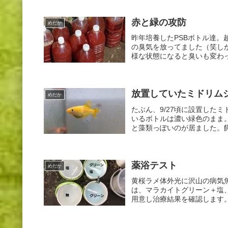
赤と緑の攻防
めだか
昨年培養したPSBボトル達
の臭気を放ってました（笑し
様な状態になると臭いも変わっ
放置していたミドリム
めだか
たぶん、9/27頃に設置した
いるボトルは濃い緑色のまま
と藻類っぽいのが居ました。餌
薬浴テスト
めだか
黄桜ラメ体外光に沢山の病気
は、マラカイトグリーン＋塩
用意し治療結果を確認します。