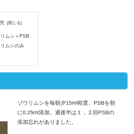
次
リムシ＋PSB
ウリムシのみ
評
ゾウリムシを毎朝夕15ml程度、PSBを朝
に0.25ml添加。週後半は１，２回PSBの
添加忘れがありました。