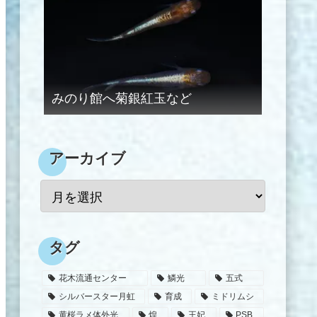
みのり館へ菊銀紅玉など
アーカイブ
タグ
花木流通センター
鱗光
五式
シルバースター月虹
育成
ミドリムシ
黄桜ラメ体外光
煌
王妃
PSB