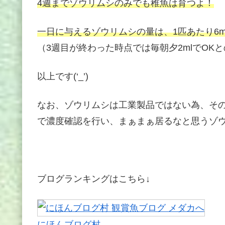
4週までゾウリムシのみでも稚魚は育つよ！
一日に与えるゾウリムシの量は、1匹あたり6m
（3週目が終わった時点では毎朝夕2mlでOK
以上です(‘_’)
なお、ゾウリムシは工業製品ではない為、そ
で濃度確認を行い、まぁまぁ居るなと思うゾ
ブログランキングはこちら↓
にほんブログ村