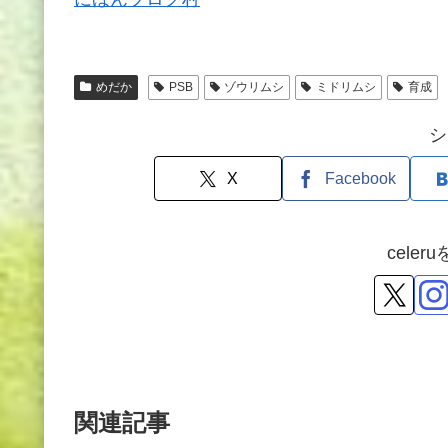
めだか
PSB
ゾウリムシ
ミドリムシ
育成
シ
X
Facebook
cele
関連記事