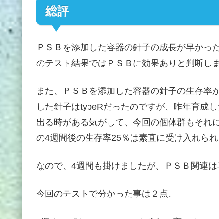
総評
ＰＳＢを添加した容器の針子の成長が早かっ
のテスト結果ではＰＳＢに効果ありと判断し
また、ＰＳＢを添加した容器の針子の生存率が
した針子はtypeRだったのですが、昨年育成し
出る時がある気がして、今回の個体群もそれ
の4週間後の生存率25％は素直に受け入れら
なので、4週間も掛けましたが、ＰＳＢ関連は
今回のテストで分かった事は２点。