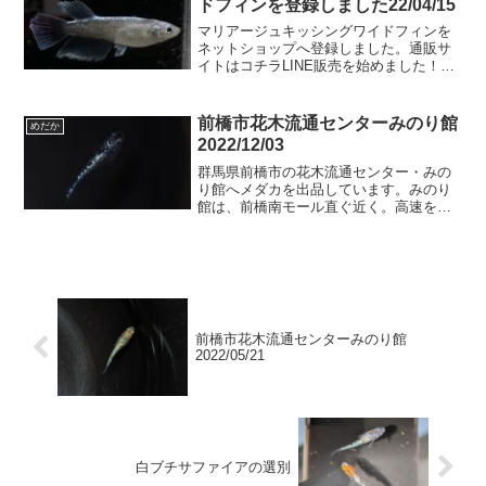
ドフィンを登録しました22/04/15
マリアージュキッシングワイドフィンを
ネットショップへ登録しました。通販サ
イトはコチラLINE販売を始めました！登
録はこちら↓↓↓キッシングワイドフィン今
回のペアは雌雄ともに尻ビレの条数が
（数え間違えてなければ）23本ありま
前橋市花木流通センターみのり館
めだか
す！危険な容器オー...
2022/12/03
群馬県前橋市の花木流通センター・みの
り館へメダカを出品しています。みのり
館は、前橋南モール直ぐ近く。高速を挟
んで北側になります。JAビルが目印。追
加内容強ラメ ブラックダイヤしずく 若
魚など強ラメ ブラックダイヤ今回の個体
も凄いです！でも、...
前橋市花木流通センターみのり館
2022/05/21
白ブチサファイアの選別