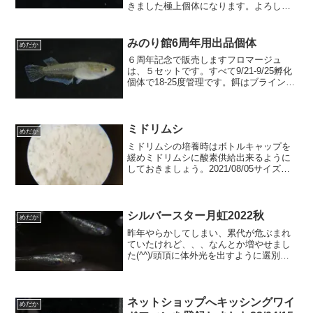
きました極上個体になります。よろしく
お願いしますm(_ _)m今回は１ペアｘ2セ
ットと2ペアｘ1セットです。以下、出品
個体の一部を掲載します。極上の雄で
みのり館6周年用出品個体
めだか
す。尻ビレの軟条が...
６周年記念で販売しますフロマージュ
は、５セットです。すべて9/21-9/25孵化
個体で18-25度管理です。餌はブラインと
粉餌です。オス(a)オス(b)この個体は悩み
ました。尾びれが丸く、尻ビレがメスっ
ぽいのですが、尻ビレと背ビレの最後が
分...
ミドリムシ
めだか
ミドリムシの培養時はボトルキャップを
緩めミドリムシに酸素供給出来るように
しておきましょう。2021/08/05サイズは
ゾウリムシの１／２～１／３位ですが、
緑色をしているので栄養価が高そうなミ
ドリムシ。過去の実験では針子育成で一
定の効果を得た...
シルバースター月虹2022秋
めだか
昨年やらかしてしまい、累代が危ぶまれ
ていたけれど、、、なんとか増やせまし
た(^^)/頭頂に体外光を出すように選別し
ている梵天タイプまだ体外光の出が悪い
ですね２ヵ月と少しの個体群なので、頭
頂の体外光も月虹も微妙かな？今は僅か
に月虹が見れる程度...
ネットショップへキッシングワイ
めだか