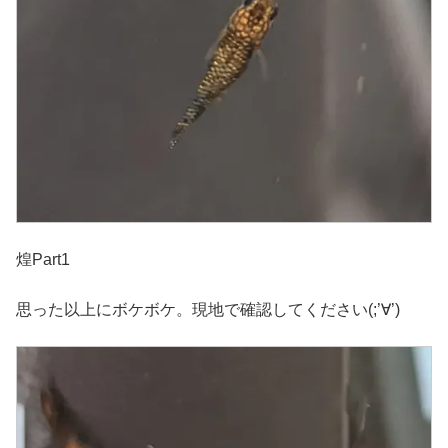
煌Part1
思った以上にボケボケ。現地で確認してください(;’∀’)