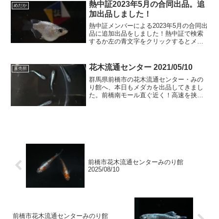
ｘ（クラウドグレーｘサファイア）ゾウ
熱中証2023年5月の合同出品。追
めだか
リムシ光合成細菌すでに...
加出品しました！
熱中証メンバーによる2023年5月の合同出
品に追加出品をしました！熱中証で検索
するか左の青文字をクリックするとメン
バーの出品メダカが出てきます。5/11終
了となります、よろしくお願いします
m(__)mクラウドグレーダイヤ ダルマ
花木流通センター 2021/05/10
直売所
1.5ｃｍ以...
群馬県前橋市の花木流通センター・みの
り館へ、本日もメダカを出品してきまし
た。前橋南モール直ぐ近く！高速を挟ん
で北側になります。JAビルが目印。よろ
しくお願いします。本日の追加内容銀王
MIX銀王iPhone8よりRakutenHandのカメ
ラ...
前橋市花木流通センターみのり館
2025/08/10
前橋市花木流通センターみのり館