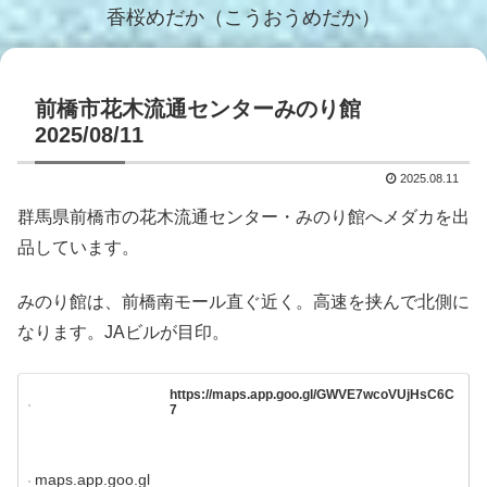
香桜めだか（こうおうめだか）
前橋市花木流通センターみのり館
2025/08/11
2025.08.11
群馬県前橋市の花木流通センター・みのり館へメダカを出
品しています。
みのり館は、前橋南モール直ぐ近く。高速を挟んで北側に
なります。JAビルが目印。
https://maps.app.goo.gl/GWVE7wcoVUjHsC6C
7
maps.app.goo.gl