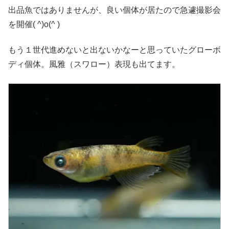
出品魚ではありませんが、良い個体が居たので急遽撮影会
を開催( ^)o(^ )
もう１世代進めないと出ないかなーと思っていたグローボ
ディ個体。風雅（スワロー）表現も出てます。