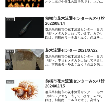
オクに出品中個体の親世代です。上の二
枚は少し露出オーバー気味かな？曇り空
の下での撮影の方が目視に近いかも。変
わらないかな？？そろそろ室内育成個体
を外に出すので、今...
前橋市花木流通センターみのり館
めだか
2022/08/14
群馬県前橋市の花木流通センター・みの
り館へメダカを出品しています。みのり
館は、前橋南モール直ぐ近く。高速を挟
んで北側になります。JAビルが目印。追
加内容三色ラメサファイア背ビレなし琥
珀青ラメゾウリムシ背ビレなし琥珀青ラ
花木流通センター 2021/07/22
直売所
メ背ビレなし琥珀青ラメ...
群馬県前橋市の花木流通センター・みの
り館へ、本日もメダカを出品してきまし
た。前橋南モール直ぐ近く！高速を挟ん
で北側になります。JAビルが目印。よろ
しくお願いします。本日の追加内容カブ
キ系黒幹之リアルロングフィンｘ黒衣の
Ｆ２リアルロングフィン...
前橋市花木流通センターみのり館
めだか
2024/02/15
群馬県前橋市の花木流通センター・みの
り館へメダカを出品しています。みのり
館は、前橋南モール直ぐ近く。高速を挟
んで北側になります。JAビルが目印。追
加内容フロマージュミッドナイトフリル