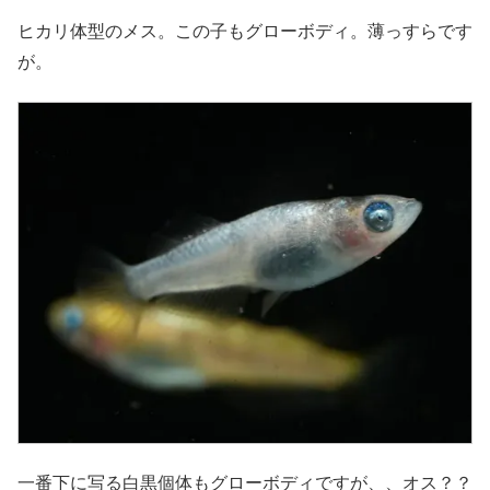
ヒカリ体型のメス。この子もグローボディ。薄っすらです
が。
一番下に写る白黒個体もグローボディですが、、オス？？