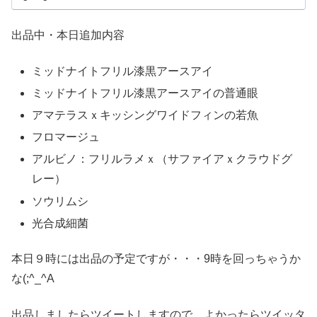
出品中・本日追加内容
ミッドナイトフリル漆黒アースアイ
ミッドナイトフリル漆黒アースアイの普通眼
アマテラスｘキッシングワイドフィンの若魚
フロマージュ
アルビノ：フリルラメｘ（サファイアｘクラウドグ
レー）
ソウリムシ
光合成細菌
本日９時には出品の予定ですが・・・9時を回っちゃうか
な(;^_^A
出品しましたらツイートしますので、よかったらツイッタ