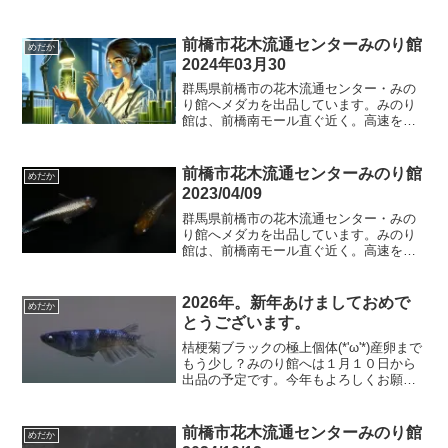
前橋市花木流通センターみのり館
めだか
2024年03月30
群馬県前橋市の花木流通センター・みの
り館へメダカを出品しています。みのり
館は、前橋南モール直ぐ近く。高速を挟
んで北側になります。JAビルが目印。追
加内容フロマージュアマテラスｘキッシ
ングミッドナイトフリルｘ（クラウドグ
前橋市花木流通センターみのり館
めだか
レーｘサファイア）ミッ...
2023/04/09
群馬県前橋市の花木流通センター・みの
り館へメダカを出品しています。みのり
館は、前橋南モール直ぐ近く。高速を挟
んで北側になります。JAビルが目印。追
加内容クラウドグレーダイヤ宮桜アマテ
ラスｘマリアージュキッシングワイドフ
2026年。新年あけましておめで
めだか
ィンゾウリムシなど9時...
とうございます。
桔梗菊ブラックの極上個体(*'ω'*)産卵まで
もう少し？みのり館へは１月１０日から
出品の予定です。今年もよろしくお願い
いたします。
前橋市花木流通センターみのり館
めだか