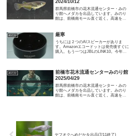
2024/10/12
群馬県前橋市の花木流通センター・みの
り館へメダカを出品しています。みのり
館は、前橋南モール直ぐ近く。高速を挟
んで北側になります。JAビルが目印。本
日追加内容オランジェアースアイミッド
ナイトフリル体外光タイプミッドナイト
厳寒
めだか
フリル漆黒アースアイｘ...
うちには２つのAIスピーカーがありま
す。Amazonエコードットは発売後すぐに
購入。もう一つはJBLのLINK10。今年の
初売りで滅茶苦茶安く入手しました。エ
コードットにはアレクサというAIが搭載
されていて、主に今の気温（あてになら
ない）、...
前橋市花木流通センターみのり館
めだか
2025/04/29
群馬県前橋市の花木流通センター・みの
り館へメダカを出品しています。みのり
館は、前橋南モール直ぐ近く。高速を挟
んで北側になります。JAビルが目印。出
品予定のメダカ菊虎若魚MIXゾウリムシ
明日は９時半頃に出品予定です。出品し
ましたらツイートしま...
ヤフオクへめだかを出品(7/11終了)