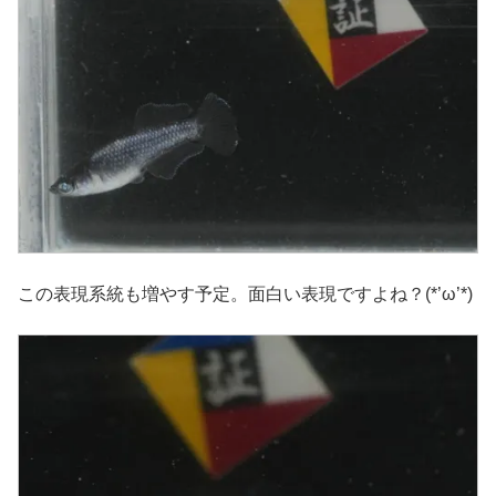
この表現系統も増やす予定。面白い表現ですよね？(*’ω’*)