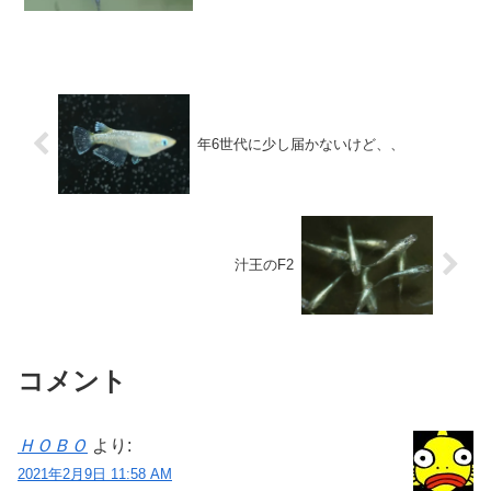
なく上から覗いてみたら・・・綺麗(*''▽'')
水を抜きながら撮影した動画です。不思
議なことに、水位次第で青さが違うよう
に感じまし...
年6世代に少し届かないけど、、
汁王のF2
コメント
ＨＯＢＯ
より:
2021年2月9日 11:58 AM