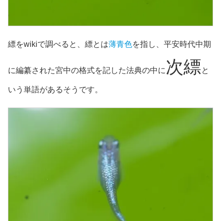
縹をwikiで調べると、縹とは
薄青色
を指し、平安時代中期
次縹
に編纂された宮中の格式を記した法典の中に
と
いう単語があるそうです。