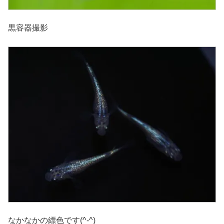
黒容器撮影
なかなかの縹色です(^-^)