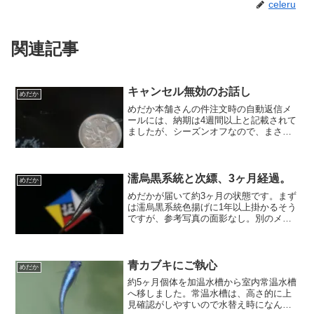
celeru
関連記事
キャンセル無効のお話し
めだか
めだか本舗さんの件注文時の自動返信メ
ールには、納期は4週間以上と記載されて
ましたが、シーズンオフなので、まさか
そこまでは掛かるまいと高を括ってまし
たが、その ま・さ・か でした。納期
確定メールには、変更がある場合の連絡
用メールアドレスが記載...
濡烏黒系統と次縹、3ヶ月経過。
めだか
めだかが届いて約3ヶ月の状態です。まず
は濡烏黒系統色揚げに1年以上掛かるそう
ですが、参考写真の面影なし。別のメダ
カと間違えて送られてないよね・・・
(・・;)一匹だけかな？ラメが多い個体が
居ます。お気に入り。ただ、濡烏と次縹
を同じ水槽で育成し...
青カブキにご執心
めだか
約5ヶ月個体を加温水槽から室内常温水槽
へ移しました。常温水槽は、高さ的に上
見確認がしやすいので水替え時になんと