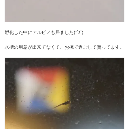
孵化した中にアルビノも居ました(*´з`)
水槽の用意が出来てなくて、お椀で過ごして貰ってます。