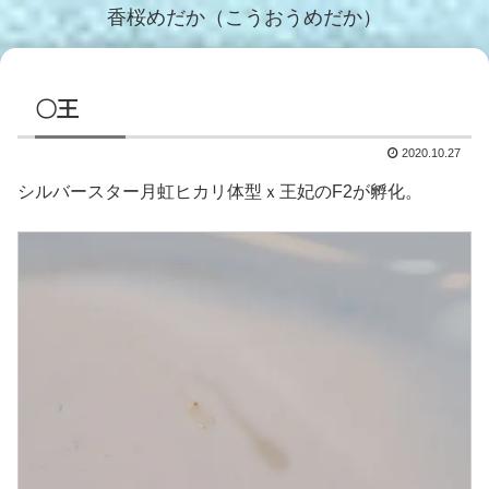
香桜めだか（こうおうめだか）
〇王
2020.10.27
シルバースター月虹ヒカリ体型ｘ王妃のF2が孵化。