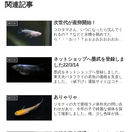
関連記事
次世代が産卵開始！
めだか
コロタマさん、いつになったら沈んでく
れるの？？などと水槽を眺めてた
ら・・・おっ！？ぉぉぉおおおおおおー
ーーーー！！！次世代さんが産卵してま
した(*''ω''*)卵が沢山ついてるから、実は
数日前から産卵してた！？産卵までに日
数が掛かった気がし...
ネットショップへ墨武を登録しま
めだか
した22/3/14
墨武をネットショップへ登録しました。
東天光バタフライの若魚の価格を見直し
ました。（値下げ）通販サイトはコチラ
墨武うちの墨武はオスに黒さが甘い個体
が目立つのですが、今回の個体は見応え
十分です！上見ではメスよりぷっくりし
ありゃりゃ
めだか
てます。こちらはメス。1...
ジモティの方で黄桜ラメ体外光の問い合
わせがあり、今年の子で綺麗な個体を探
して撮影しました。雄。少し色味が強く
写ってますが、なかなかの個体です(^-^)
雌。体外光は出てないけれど、雌雄とも
に十分綺麗♪ 体外光は遅れて出てくる場