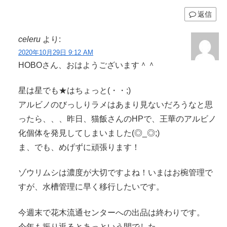
返信
celeru
より:
2020年10月29日 9:12 AM
HOBOさん、おはようございます＾＾
星は星でも★はちょっと(・・;)
アルビノのびっしりラメはあまり見ないだろうなと思
ったら、、、昨日、猫飯さんのHPで、王華のアルビノ
化個体を発見してしまいました(◎_◎;)
ま、でも、めげずに頑張ります！
ゾウリムシは濃度が大切ですよね！いまはお椀管理で
すが、水槽管理に早く移行したいです。
今週末で花木流通センターへの出品は終わりです。
今年も振り返るとあっという間でした。