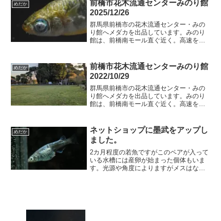
合もあるので、そ...
前橋市花木流通センターみのり館
めだか
2025/12/26
群馬県前橋市の花木流通センター・みの
り館へメダカを出品しています。みのり
館は、前橋南モール直ぐ近く。高速を挟
んで北側になります。JAビルが目印。出
品予定のメダカオセロラメ・稚魚桔梗菊
ブルータイプ セール菊虎白個体チーズ
前橋市花木流通センターみのり館
めだか
ｘ飛輪のF1みのり館は...
2022/10/29
群馬県前橋市の花木流通センター・みの
り館へメダカを出品しています。みのり
館は、前橋南モール直ぐ近く。高速を挟
んで北側になります。JAビルが目印。追
加内容白ブチラメサファイアアマテラス
ｘマリアージュキッシングワイドフィン
ネットショップに墨武をアップし
めだか
しずくなどアマテラスｘ...
ました。
2カ月程度の若魚ですがこのペアが入って
いる水槽には産卵が始まった個体もいま
す。光源や角度によりますがメスはなか
なかの青さです。白容器で映えますね。
側面光はまだ伸びそうです。