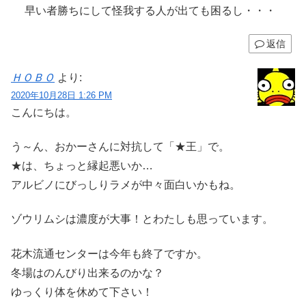
早い者勝ちにして怪我する人が出ても困るし・・・
返信
ＨＯＢＯ
より:
2020年10月28日 1:26 PM
こんにちは。
う～ん、おかーさんに対抗して「★王」で。
★は、ちょっと縁起悪いか…
アルビノにびっしりラメが中々面白いかもね。
ゾウリムシは濃度が大事！とわたしも思っています。
花木流通センターは今年も終了ですか。
冬場はのんびり出来るのかな？
ゆっくり体を休めて下さい！