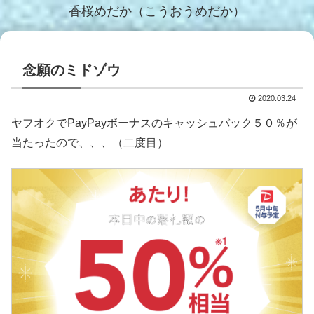
香桜めだか（こうおうめだか）
念願のミドゾウ
2020.03.24
ヤフオクでPayPayボーナスのキャッシュバック５０％が
当たったので、、、（二度目）