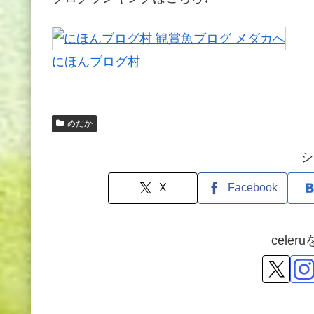
にほんブログ村
めだか
シ
X
Facebook
cele