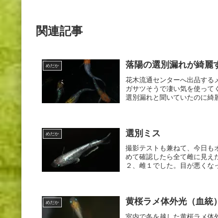
関連記事
落陽の選別漏れが綺麗
めだか
花木流通センターへ出品する
ガサツそうで凄い気を使ってく
選別漏れと聞いていたのに綺麗
選別ミス
めだか
撮影テストも兼ねて、今日も
めて確認したら全て雌に見え
２、雌１でした。目が悪くなったなぁ～F
黄桜ラメ体外光（血統
めだか
室内で冬を越した黄桜ラメ体