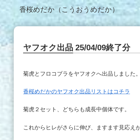
香桜めだか（こうおうめだか）
ヤフオク出品 25/04/09終了分
菊虎とフロコブラをヤフオクへ出品しました。よ
香桜めだかのヤフオク出品リストはコチラ
菊虎２セット、どちらも成長中個体です。
これからヒレがさらに伸び、ますます見応えが出