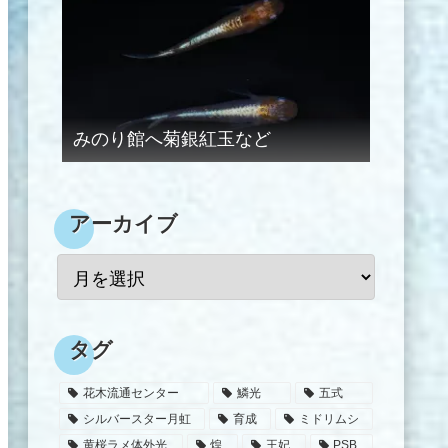
みのり館へ菊銀紅玉など
アーカイブ
タグ
花木流通センター
鱗光
五式
シルバースター月虹
育成
ミドリムシ
黄桜ラメ体外光
煌
王妃
PSB