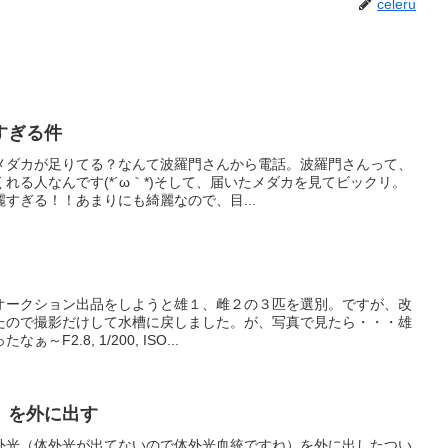
celeru
すぎる件
メダカが足りてる？なんて波羅門さんから電話。波羅門さんって、
れる人なんです(*´ω｀*)そして、届いたメダカを見てビックリ。
すぎる！！あまりにも綺麗なので、目...
オークション出品をしようと雄１、雌２の３匹を選別。ですが、改
たので撮影だけして水槽に戻しました。が、写真で見たら・・・雄
2.8, 1/200, ISO...
）を外に出す
外光（体外光が出てないので体外光血統ですね）を外に出したつい