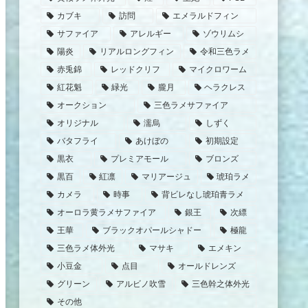
カブキ
訪問
エメラルドフィン
サファイア
アレルギー
ゾウリムシ
陽炎
リアルロングフィン
令和三色ラメ
赤兎錦
レッドクリフ
マイクロワーム
紅花魁
緑光
朧月
ヘラクレス
オークション
三色ラメサファイア
オリジナル
濡烏
しずく
バタフライ
あけぼの
初期設定
黒衣
プレミアモール
ブロンズ
黒百
紅凛
マリアージュ
琥珀ラメ
カメラ
時事
背ビレなし琥珀青ラメ
オーロラ黄ラメサファイア
銀王
次縹
王華
ブラックオパールシャドー
極龍
三色ラメ体外光
マサキ
エメキン
小豆金
点目
オールドレンズ
グリーン
アルビノ吹雪
三色幹之体外光
その他