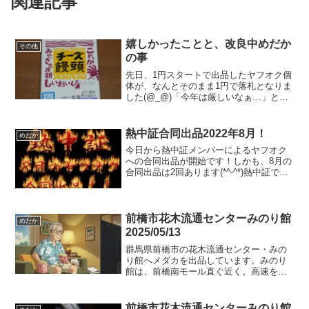
関連記事
嬉しかったことと、改良中めだか
その他
の事
先日、1円スタートで出品したヤフオク個
体が、なんとそのまま1円で落札となりま
した(@_@)「今年は厳しいなぁ…」と思
っていたところ、、、落札者さまから「1
円では申し訳ない」と、お菓子を頂いて
しまいました！これまで、取引中に連絡
熱中証合同出品2022年8月！
めだか
が取れなくなっ...
今日から熱中証メンバーによるヤフオク
への合同出品が開始です！しかも、8月の
合同出品は2回あります(*^-^*)熱中証で検
索するとメンバーの出品メダカが出てき
ます(^^)/今回の私の出品は2点。（明日追
加するかも？？）三色ラメサファイア系
外に...
前橋市花木流通センターみのり館
めだか
2025/05/13
群馬県前橋市の花木流通センター・みの
り館へメダカを出品しています。みのり
館は、前橋南モール直ぐ近く。高速を挟
んで北側になります。JAビルが目印。出
品予定のメダカ菊虎曜変天目ミッドナイ
トフリル体外光タイプの若魚など明日は
前橋市花木流通センターみのり館