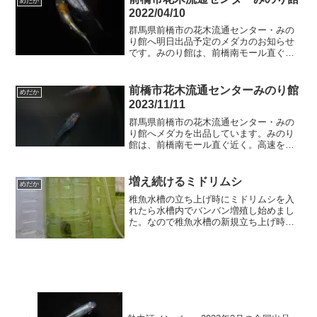
めだか
９時半頃に出品の予定で...
2022/04/10
群馬県前橋市の花木流通センター・みの
り館へ明日出品予定のメダカのお知らせ
です。みのり館は、前橋南モール直ぐ近
く。高速を挟んで北側になります。JAビ
ルが目印。追加予定黄桜ラメ体外光白ブ
チラメサファイア系マリアージュキッシ
前橋市花木流通センターみのり館
めだか
ングワイドフィン墨武Ｍ...
2023/11/11
群馬県前橋市の花木流通センター・みの
り館へメダカを出品しています。みのり
館は、前橋南モール直ぐ近く。高速を挟
んで北側になります。JAビルが目印。追
加内容オーロラ黄ラメサファイア系菊銀
行玉光合成細菌ゾウリムシ明日は9時～9
増え続けるミドリムシ
めだか
時半頃に出品の予定で...
稚魚水槽の立ち上げ時にミドリムシを入
れたら水槽内でバンバン増殖し始めまし
た。なので稚魚水槽の新規立ち上げ時は
その水槽からお椀で３杯のミドリムシ
（飼育水）を入れてます。緑のモヤみた
いなのがミドリムシの集団以前も水槽立
ち上げ時にミドリムシを入れ...