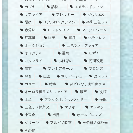
カブキ
訪問
エメラルドフィン
サファイア
アレルギー
ゾウリムシ
陽炎
リアルロングフィン
令和三色ラメ
赤兎錦
レッドクリフ
マイクロワーム
紅花魁
緑光
朧月
ヘラクレス
オークション
三色ラメサファイア
オリジナル
濡烏
しずく
バタフライ
あけぼの
初期設定
黒衣
プレミアモール
ブロンズ
黒百
紅凛
マリアージュ
琥珀ラメ
カメラ
時事
背ビレなし琥珀青ラメ
オーロラ黄ラメサファイア
銀王
次縹
王華
ブラックオパールシャドー
極龍
三色ラメ体外光
マサキ
エメキン
小豆金
点目
オールドレンズ
グリーン
アルビノ吹雪
三色幹之体外光
その他