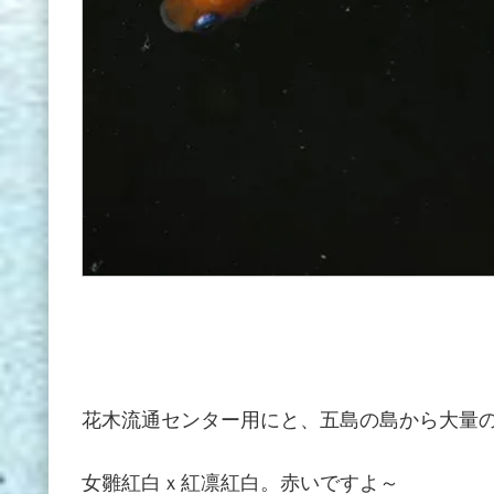
花木流通センター用にと、五島の島から大量のメダカが着
女雛紅白ｘ紅凛紅白。赤いですよ～