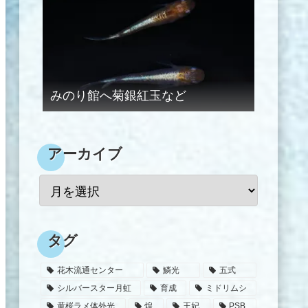
みのり館へ菊銀紅玉など
アーカイブ
タグ
花木流通センター
鱗光
五式
シルバースター月虹
育成
ミドリムシ
黄桜ラメ体外光
煌
王妃
PSB