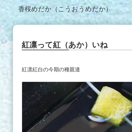
香桜めだか（こうおうめだか）
紅凛って紅（あか）いね
紅凛紅白の今期の種親達