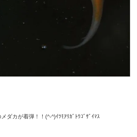
弾！！(^-^)ｲﾂﾓｱﾘｶﾞﾄｳｺﾞｻﾞｲﾏｽ