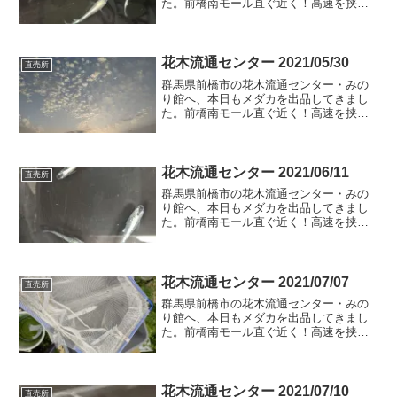
た。前橋南モール直ぐ近く！高速を挟ん
で北側になります。JAビルが目印。よろ
しくお願いします。本日の追加内容極龍
血統MIX極龍血統今日の一言売場に出品
していたエメラルドフ...
花木流通センター 2021/05/30
直売所
群馬県前橋市の花木流通センター・みの
り館へ、本日もメダカを出品してきまし
た。前橋南モール直ぐ近く！高速を挟ん
で北側になります。JAビルが目印。よろ
しくお願いします。本日の追加内容リア
ルロングフィンｘ黒衣Ｆ２リアルロング
フィンｘ黒衣Ｆ２のヘテ...
花木流通センター 2021/06/11
直売所
群馬県前橋市の花木流通センター・みの
り館へ、本日もメダカを出品してきまし
た。前橋南モール直ぐ近く！高速を挟ん
で北側になります。JAビルが目印。よろ
しくお願いします。本日の追加内容銀王
エメラルドフィン煌Part1銀王久しぶりの
出品です。今日の...
花木流通センター 2021/07/07
直売所
群馬県前橋市の花木流通センター・みの
り館へ、本日もメダカを出品してきまし
た。前橋南モール直ぐ近く！高速を挟ん
で北側になります。JAビルが目印。よろ
しくお願いします。本日の追加内容夜桜
ゴールド陽炎ｘ鱗光のＦ２MIX夜桜ゴー
ルド肉眼ではもう少し...
花木流通センター 2021/07/10
直売所