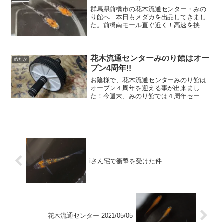
群馬県前橋市の花木流通センター・みの
り館へ、本日もメダカを出品してきまし
た。前橋南モール直ぐ近く！高速を挟ん
で北側になります。JAビルが目印。よろ
しくお願いします。本日の追加内容モル
フォロングフィン黒衣ｘリアルロングフ
ィンのＦ２鱗光ロングフ...
花木流通センターみのり館はオー
めだか
プン4周年!!
お陰様で、花木流通センターみのり館は
オープン４周年を迎える事が出来まし
た！今週末、みのり館では４周年セール
開催です！！そして、メダカも便乗セー
ルを行います♪題して、プチ・メダカ祭り
よろしくお願いいたします。イベントは
17日イベントは17日に...
iさん宅で衝撃を受けた件
花木流通センター 2021/05/05