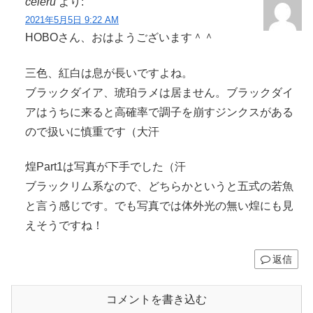
celeru
より:
2021年5月5日 9:22 AM
HOBOさん、おはようございます＾＾
三色、紅白は息が長いですよね。
ブラックダイア、琥珀ラメは居ません。ブラックダイ
アはうちに来ると高確率で調子を崩すジンクスがある
ので扱いに慎重です（大汗
煌Part1は写真が下手でした（汗
ブラックリム系なので、どちらかというと五式の若魚
と言う感じです。でも写真では体外光の無い煌にも見
えそうですね！
返信
コメントを書き込む